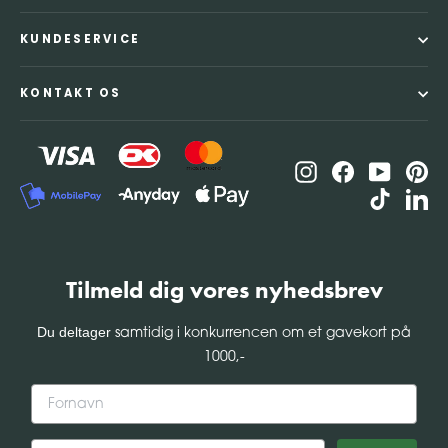
KUNDESERVICE
KONTAKT OS
Instagram
Facebook
YouTub
Pin
TikTok
Li
Tilmeld dig vores nyhedsbrev
Du deltager
samtidig i konkurrencen om et gavekort på
1000,-