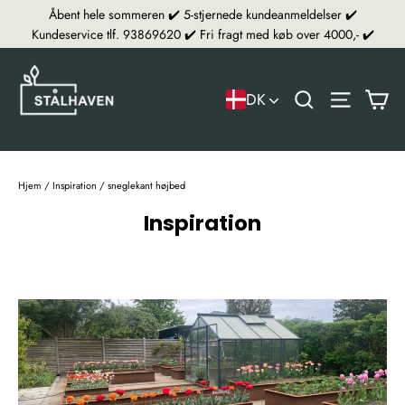
Videre
Åbent hele sommeren ✔️ 5-stjernede kundeanmeldelser ✔️
Kundeservice tlf. 93869620 ✔️ Fri fragt med køb over 4000,- ✔️
In
Titel
Navigat
DK
Hjem
/
Inspiration
/
sneglekant højbed
Inspiration